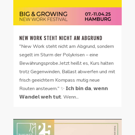
NEW WORK STEHT NICHT AM ABGRUND
"New Work steht nicht am Abgrund, sondern
segelt im Sturm der Polykrisen – eine
Bewährungsprobe.Jetzt heißt es, Kurs halten
trotz Gegenwinden, Ballast abwerfen und mit
frisch geeichtem Kompass mutig neue
Routen ansteuern." ✨ 𝗜𝗰𝗵 𝗯𝗶𝗻 𝗱𝗮, 𝘄𝗲𝗻𝗻
𝗪𝗮𝗻𝗱𝗲𝗹 𝘄𝗲𝗵 𝘁𝘂𝘁. Wenn...