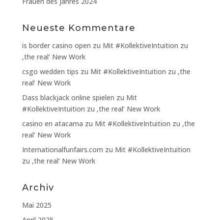
Frauen des Jahres 2024
Neueste Kommentare
is border casino open
zu
Mit #KollektiveIntuition zu
‚the real‘ New Work
csgo wedden tips
zu
Mit #KollektiveIntuition zu ‚the
real‘ New Work
Dass blackjack online spielen
zu
Mit
#KollektiveIntuition zu ‚the real‘ New Work
casino en atacama
zu
Mit #KollektiveIntuition zu ‚the
real‘ New Work
Internationalfunfairs.com
zu
Mit #KollektiveIntuition
zu ‚the real‘ New Work
Archiv
Mai 2025
April 2025