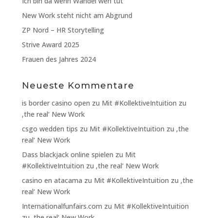
Ich bin da wenn Wandel weh tut
New Work steht nicht am Abgrund
ZP Nord – HR Storytelling
Strive Award 2025
Frauen des Jahres 2024
Neueste Kommentare
is border casino open
zu
Mit #KollektiveIntuition zu
‚the real‘ New Work
csgo wedden tips
zu
Mit #KollektiveIntuition zu ‚the
real‘ New Work
Dass blackjack online spielen
zu
Mit
#KollektiveIntuition zu ‚the real‘ New Work
casino en atacama
zu
Mit #KollektiveIntuition zu ‚the
real‘ New Work
Internationalfunfairs.com
zu
Mit #KollektiveIntuition
zu ‚the real‘ New Work