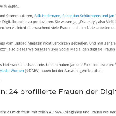
0 % digital.
 und Stammautoren,
Falk Hedemann, Sebastian Schürmanns und Jan 
 Digitalbranche zu produzieren. Sie wissen ja, „Diversity“, also Vielfal
nchen vielleicht überraschend viele Frauen – die im Netz arbeiten u
ngs vom Upload Magazin nicht verborgen geblieben. Und mal ganz ehr
Buzz“, also dieses Weitersagen über Social Media, den digitale Fraue
s Netzwerken schadet nie. Und so haben Jan und Falk eine Liste profi
l Media Women
(#DMW) haben bei der Auswahl gern beraten.
n:
: 24 profilierte Frauen der Dig
e sehr es mich freut, mit tollen #DMW-Kolleginnen und Frauen wie Ke