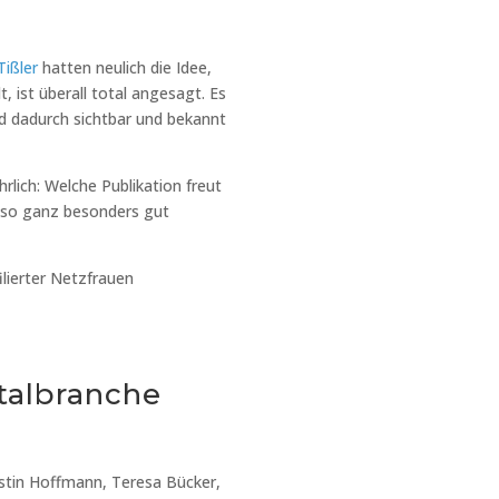
Tißler
hatten neulich die Idee,
t, ist überall total angesagt. Es
nd dadurch sichtbar und bekannt
lich: Welche Publikation freut
n so ganz besonders gut
lierter Netzfrauen
italbranche
rstin Hoffmann, Teresa Bücker,