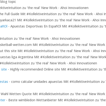
 blog topic
ktiveIntuition zu 'the real' New Work - Ahoi Innovationen
he Full Guide Mit #KollektiveIntuition zu 'the real' New Work - Ahoi 
yarkaca21 Mit #KollektiveIntuition zu 'the real' New Work - Ahoi In
pañOl
- Apuestas Deportivas En EspañOl Mit #KollektiveIntuition zu '
Intuition zu 'the real' New Work - Ahoi Innovationen
sketball-wetten.com Mit #KollektiveIntuition zu 'the real' New Work
ut this site Mit #KollektiveIntuition zu 'the real' New Work - Ahoi In
uestas liga Argentina Mit #KollektiveIntuition zu 'the real' New Wor
KollektiveIntuition zu 'the real' New Work - Ahoi Innovationen
 site
- Highly recommended Online site Mit #KollektiveIntuition zu 't
estas
- como calcular unidades apuestas Mit #KollektiveIntuition zu 
 Wahl Wetten Quote Mit #KollektiveIntuition zu 'the real' New Work 
ter
- Beste wimbledon Wettanbieter Mit #KollektiveIntuition zu 'the