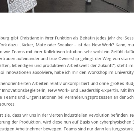
rg gibt Christiane in ihrer Funktion als Beirätin jedes Jahr drei Ses
rk dazu. „Kicker, Mate oder Sneaker – ist das New Work? Kann, mus
wie Teams mit ihrer Kollektiven Intuition sehr wohl ein Gefühl dafü
ertrauen aufeinander und true Ownership gelingt der Weg von starre
ften, lebendigen und produktiven Arbeitswelt der Zukunft“, steht im
hoi Innovationen absolviere, habe ich mir den Workshop im Universi
norientierten Arbeiten relativ unkompliziert und ohne großes Bud
Innovationsbegleiterin, New Work- und Leadership-Expertin. Mit ihr
sie Teams und Organisationen bei Veränderungsprozessen an der Schni
ources.
 sie, dass wir uns in der vierten industriellen Revolution befinden. 
rung der Produktion, wird diese nun auf Basis von cyberphysischen S
 heutigen Arbeitnehmer bewegen. Teams sind nur dann leistungsstark. 