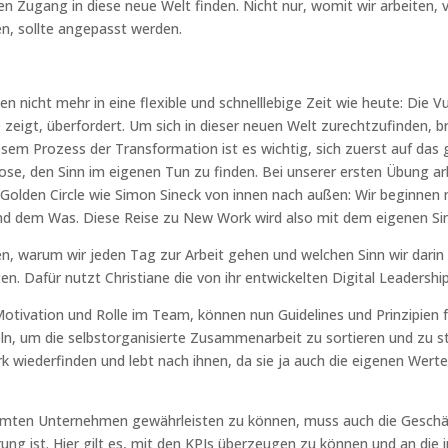
en Zugang in diese neue Welt finden. Nicht nur, womit wir arbeiten, v
en, sollte angepasst werden.
 nicht mehr in eine flexible und schnelllebige Zeit wie heute: Die Vuk
zeigt, überfordert. Um sich in dieser neuen Welt zurechtzufinden, b
sem Prozess der Transformation ist es wichtig, sich zuerst auf das
se, den Sinn im eigenen Tun zu finden. Bei unserer ersten Übung a
Golden Circle wie Simon Sineck von innen nach außen: Wir beginnen
nd dem Was. Diese Reise zu New Work wird also mit dem eigenen Si
, warum wir jeden Tag zur Arbeit gehen und welchen Sinn wir darin 
n. Dafür nutzt Christiane die von ihr entwickelten Digital Leadershi
otivation und Rolle im Team, können nun Guidelines und Prinzipien f
eln, um die selbstorganisierte Zusammenarbeit zu sortieren und zu st
 wiederfinden und lebt nach ihnen, da sie ja auch die eigenen Wert
mten Unternehmen gewährleisten zu können, muss auch die Geschäf
ng ist. Hier gilt es, mit den KPIs überzeugen zu können und an die 