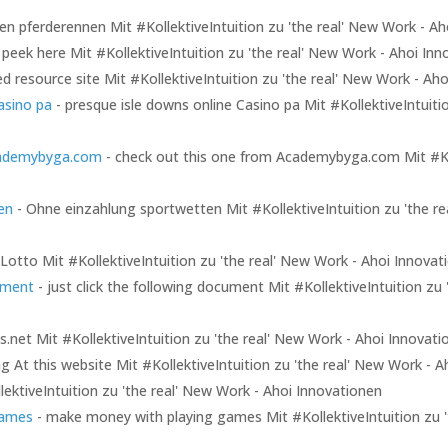
en pferderennen Mit #KollektiveIntuition zu 'the real' New Work - Ah
 peek here Mit #KollektiveIntuition zu 'the real' New Work - Ahoi In
ed resource site Mit #KollektiveIntuition zu 'the real' New Work - Ah
asino pa
- presque isle downs online Casino pa Mit #KollektiveIntuiti
cademybyga.com
- check out this one from Academybyga.com Mit #Koll
en
- Ohne einzahlung sportwetten Mit #KollektiveIntuition zu 'the re
Lotto Mit #KollektiveIntuition zu 'the real' New Work - Ahoi Innovat
cument
- just click the following document Mit #KollektiveIntuition zu 
s.net Mit #KollektiveIntuition zu 'the real' New Work - Ahoi Innovati
g At this website Mit #KollektiveIntuition zu 'the real' New Work - 
llektiveIntuition zu 'the real' New Work - Ahoi Innovationen
games
- make money with playing games Mit #KollektiveIntuition zu '