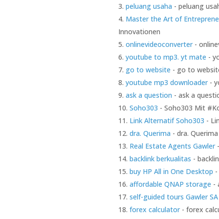
peluang usaha
- peluang usah
Master the Art of Entreprene
Innovationen
onlinevideoconverter
- online
youtube to mp3. yt mate
- y
go to website
- go to website
youtube mp3 downloader
- y
ask a question
- ask a questi
Soho303
- Soho303 Mit #Kol
Link Alternatif Soho303
- Li
dra. Querima
- dra. Querima 
Real Estate Agents Gawler
-
backlink berkualitas
- backli
buy HP All in One Desktop
-
affordable QNAP storage
- 
self-guided tours Gawler SA
forex calculator
- forex calc