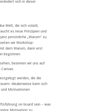
erändert sich in dieser
a-Welt, die sich volatil,
raucht es neue Prinzipien und
 ganz persönliche „Warum“ zu
rbeiten wir Workshop-
 mit dem Warum, dann erst
nn begonnen.
sehen, besinnen wir uns auf
p Canvas.
estgelegt werden, die die
euern. Idealerweise kann sich
e und Motivationen
tsführung on board sein – was
innere Motivation zu