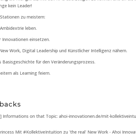
ange kein Leader!
 Stationen zu meistern:
Ambidextrie leben.
r Innovationen einsetzen.
n New Work, Digital Leadership und Künstlicher Intelligenz nähern.
ls Basisgeschichte für den Veränderungsprozess.
eitern als Learning feiern.
gbacks
[...] Informations on that Topic: ahoi-innovationen.de/mit-kollektiveint
princess Mit #KollektiveIntuition zu 'the real' New Work - Ahoi Innov