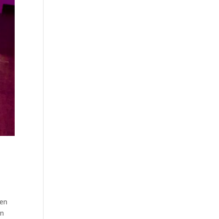
ben
en