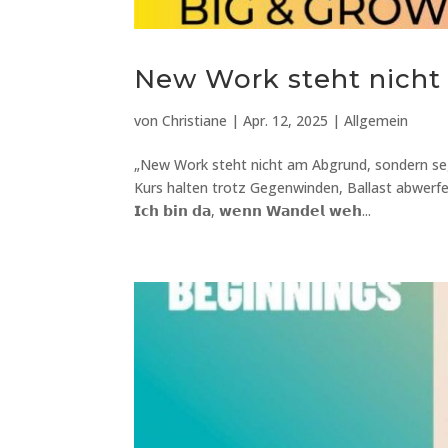
New Work steht nich
von
Christiane
|
Apr. 12, 2025
|
Allgemein
„New Work steht nicht am Abgrund, sondern seg
Kurs halten trotz Gegenwinden, Ballast abwerf
𝗜𝗰𝗵 𝗯𝗶𝗻 𝗱𝗮, 𝘄𝗲𝗻𝗻 𝗪𝗮𝗻𝗱𝗲𝗹 𝘄𝗲𝗵...